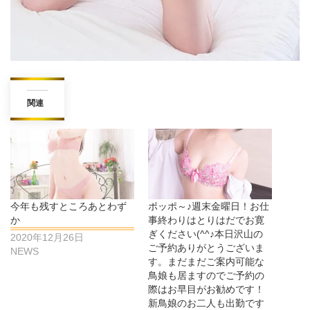
関連
今年も残すところあとわず
ポッポ～♪週末金曜日！お仕
か
事終わりはとりはだでお寛
ぎください(^^♪本日沢山の
2020年12月26日
ご予約ありがとうございま
NEWS
す。まだまだご案内可能な
鳥娘も居ますのでご予約の
際はお早目がお勧めです！
新鳥娘のお二人も出勤です