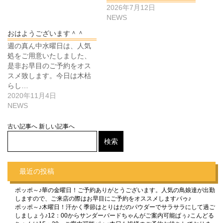
2026年7月12日
NEWS
おはようございます＾＾
週の真ん中水曜日は、人気
処をご用意いたしました、
是非お早目のご予約をオス
スメ致します。今日は木枯
らし…
2020年11月4日
NEWS
古い記事へ
新しい記事へ
最近の投稿
ポッポ～♪華の金曜日！ご予約ありがとうございます。人気の鳥娘達が出勤
しますので、ご来店の際はお早目にご予約をオススメしますパゥ♪
ポッポ～♪木曜日！汗かく季節はとりはだのパウダーでサラサラにして過ご
しましょう♪12：00からサンダーバードちゃんがご案内可能ぱぅ♪こんどる