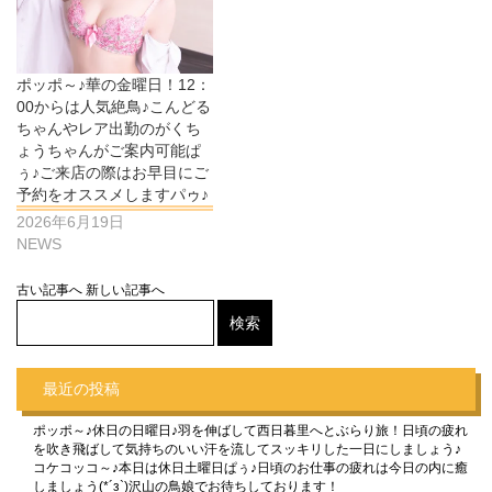
ポッポ～♪華の金曜日！12：
00からは人気絶鳥♪こんどる
ちゃんやレア出勤のがくち
ょうちゃんがご案内可能ぱ
ぅ♪ご来店の際はお早目にご
予約をオススメしますパゥ♪
2026年6月19日
NEWS
古い記事へ
新しい記事へ
最近の投稿
ポッポ～♪休日の日曜日♪羽を伸ばして西日暮里へとぶらり旅！日頃の疲れ
を吹き飛ばして気持ちのいい汗を流してスッキリした一日にしましょう♪
コケコッコ～♪本日は休日土曜日ぱぅ♪日頃のお仕事の疲れは今日の内に癒
しましょう(*´з`)沢山の鳥娘でお待ちしております！