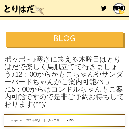
BLOG
ポッポ～♪寒さに震える木曜日はとり
はだで楽しく鳥肌立てて行きましょ
う♪12：00からかもこちゃんやサンダ
ーバードちゃんがご案内可能パゥ
♪15：00からはコンドルちゃんもご案
内可能ですので是非ご予約お待ちして
おります(^^)/
nipporitori 2025年02月6日 カテゴリー：
NEWS