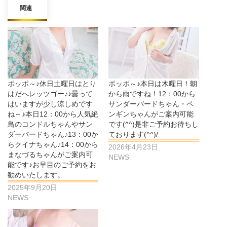
関連
ポッポ～♪休日土曜日はとり
ポッポ～♪本日は木曜日！朝
はだへレッツゴー♪♪曇って
から雨ですね！12：00から
はいますが少し涼しめです
サンダーバードちゃん・ペ
ね～♪本日12：00から人気絶
ンギンちゃんがご案内可能
鳥のコンドルちゃんやサン
です(^^)是非ご予約お待ちし
ダーバードちゃん♪13：00か
ております(^^)/
らクイナちゃん♪14：00から
2026年4月23日
まなづるちゃんがご案内可
NEWS
能です♪お早目のご予約をお
勧めいたします。
2025年9月20日
NEWS