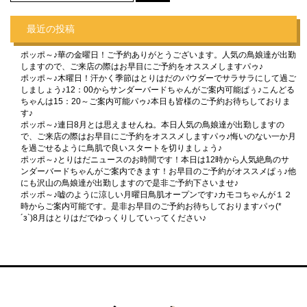
最近の投稿
ポッポ～♪華の金曜日！ご予約ありがとうございます。人気の鳥娘達が出勤
しますので、ご来店の際はお早目にご予約をオススメしますパゥ♪
ポッポ～♪木曜日！汗かく季節はとりはだのパウダーでサラサラにして過ご
しましょう♪12：00からサンダーバードちゃんがご案内可能ぱぅ♪こんどる
ちゃんは15：20～ご案内可能パゥ♪本日も皆様のご予約お待ちしておりま
す♪
ポッポ～♪連日8月とは思えませんね。本日人気の鳥娘達が出勤しますの
で、ご来店の際はお早目にご予約をオススメしますパゥ♪悔いのない一か月
を過ごせるように鳥肌で良いスタートを切りましょう♪
ポッポ～♪とりはだニュースのお時間です！本日は12時から人気絶鳥のサ
ンダーバードちゃんがご案内できます！お早目のご予約がオススメぱぅ♪他
にも沢山の鳥娘達が出勤しますので是非ご予約下さいませ♪
ポッポ～♪嘘のように涼しい月曜日鳥肌オープンです♪カモコちゃんが１２
時からご案内可能です。是非お早目のご予約お待ちしておりますパゥ(*
´з`)8月はとりはだでゆっくりしていってください♪