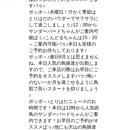
すパゥ♪
ポッポ～♪木曜日！汗かく季節は
とりはだのパウダーでサラサラに
して過ごしましょう♪12：00から
サンダーバードちゃんがご案内可
能ぱぅ♪こんどるちゃんは15：20
～ご案内可能パゥ♪本日も皆様の
ご予約お待ちしております♪
ポッポ～♪連日8月とは思えません
ね。本日人気の鳥娘達が出勤しま
すので、ご来店の際はお早目にご
予約をオススメしますパゥ♪悔い
のない一か月を過ごせるように鳥
肌で良いスタートを切りましょう
♪
ポッポ～♪とりはだニュースのお
時間です！本日は12時から人気絶
鳥のサンダーバードちゃんがご案
内できます！お早目のご予約がオ
ススメぱぅ♪他にも沢山の鳥娘達