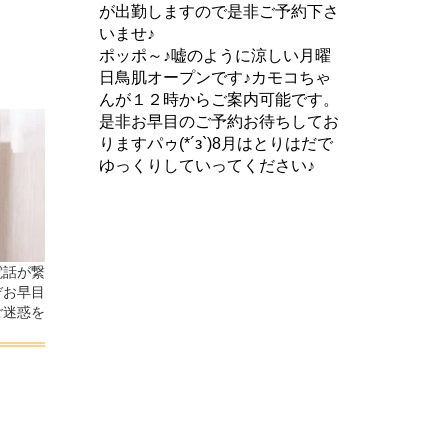
が出勤しますので是非ご予約下さ
いませ♪
ポッポ～♪嘘のように涼しい月曜
日鳥肌オープンです♪カモコちゃ
んが１２時からご案内可能です。
是非お早目のご予約お待ちしてお
りますパゥ(*´з`)8月はとりはだで
ゆっくりしていってください♪
電話が繋
ぞお早目
ご迷惑を