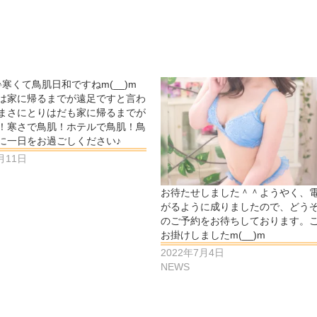
♪寒くて鳥肌日和ですねm(__)m
は家に帰るまでが遠足ですと言わ
まさにとりはだも家に帰るまでが
！寒さで鳥肌！ホテルで鳥肌！鳥
に一日をお過ごしください♪
月11日
お待たせしました＾＾ようやく、
がるように成りましたので、どう
のご予約をお待ちしております。
お掛けしましたm(__)m
2022年7月4日
NEWS