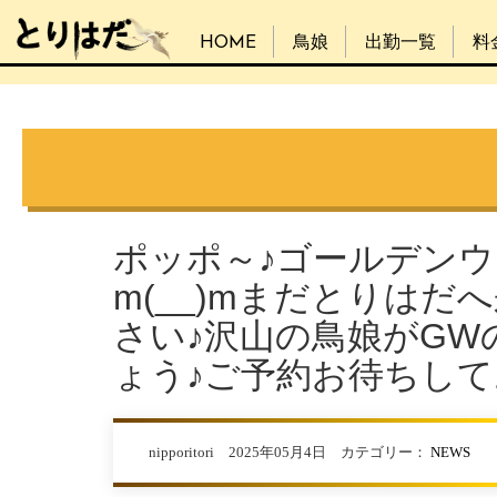
HOME
鳥娘
出勤一覧
料
ポッポ～♪ゴールデン
m(__)mまだとりは
さい♪沢山の鳥娘がG
ょう♪ご予約お待ちし
nipporitori 2025年05月4日 カテゴリー：
NEWS