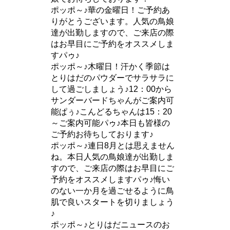
ポッポ～♪華の金曜日！ご予約あ
りがとうございます。人気の鳥娘
達が出勤しますので、ご来店の際
はお早目にご予約をオススメしま
すパゥ♪
ポッポ～♪木曜日！汗かく季節は
とりはだのパウダーでサラサラに
して過ごしましょう♪12：00から
サンダーバードちゃんがご案内可
能ぱぅ♪こんどるちゃんは15：20
～ご案内可能パゥ♪本日も皆様の
ご予約お待ちしております♪
ポッポ～♪連日8月とは思えません
ね。本日人気の鳥娘達が出勤しま
すので、ご来店の際はお早目にご
予約をオススメしますパゥ♪悔い
のない一か月を過ごせるように鳥
肌で良いスタートを切りましょう
♪
ポッポ～♪とりはだニュースのお