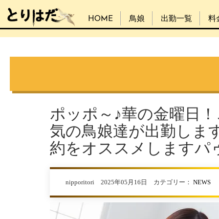
HOME
鳥娘
出勤一覧
料
ポッポ～♪華の金曜日
気の鳥娘達が出勤しま
約をオススメしますパ
nipporitori 2025年05月16日 カテゴリー：
NEWS