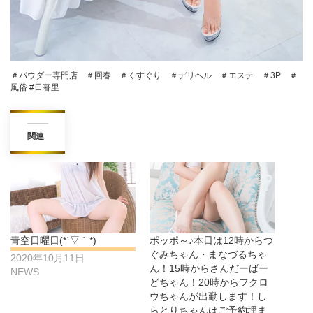
＃パウダー専門店 ＃回春 ＃くすぐり ＃デリヘル ＃エステ ＃3P ＃
風俗 #日暮里
関連
青空日曜日(*´▽｀*)
ポッポ～♪本日は12時からつ
ぐみちゃん・まなづるちゃ
2020年10月11日
ん！15時からさんだーばー
NEWS
どちゃん！20時からフクロ
ウちゃんが出勤します！し
らとりちゃんはご予約埋ま