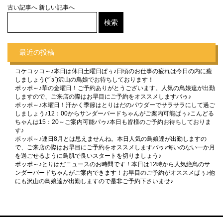
古い記事へ
新しい記事へ
最近の投稿
コケコッコ～♪本日は休日土曜日ぱぅ♪日頃のお仕事の疲れは今日の内に癒
しましょう(*´з`)沢山の鳥娘でお待ちしております！
ポッポ～♪華の金曜日！ご予約ありがとうございます。人気の鳥娘達が出勤
しますので、ご来店の際はお早目にご予約をオススメしますパゥ♪
ポッポ～♪木曜日！汗かく季節はとりはだのパウダーでサラサラにして過ご
しましょう♪12：00からサンダーバードちゃんがご案内可能ぱぅ♪こんどる
ちゃんは15：20～ご案内可能パゥ♪本日も皆様のご予約お待ちしておりま
す♪
ポッポ～♪連日8月とは思えませんね。本日人気の鳥娘達が出勤しますの
で、ご来店の際はお早目にご予約をオススメしますパゥ♪悔いのない一か月
を過ごせるように鳥肌で良いスタートを切りましょう♪
ポッポ～♪とりはだニュースのお時間です！本日は12時から人気絶鳥のサ
ンダーバードちゃんがご案内できます！お早目のご予約がオススメぱぅ♪他
にも沢山の鳥娘達が出勤しますので是非ご予約下さいませ♪