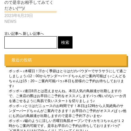
ので是非お相手してみてく
ださい(^^)/
2023年6月23日
NEWS
古い記事へ
新しい記事へ
最近の投稿
ポッポ～♪木曜日！汗かく季節はとりはだのパウダーでサラサラにして過ご
しましょう♪12：00からサンダーバードちゃんがご案内可能ぱぅ♪こんどる
ちゃんは15：20～ご案内可能パゥ♪本日も皆様のご予約お待ちしておりま
す♪
ポッポ～♪連日8月とは思えませんね。本日人気の鳥娘達が出勤しますの
で、ご来店の際はお早目にご予約をオススメしますパゥ♪悔いのない一か月
を過ごせるように鳥肌で良いスタートを切りましょう♪
ポッポ～♪とりはだニュースのお時間です！本日は12時から人気絶鳥のサ
ンダーバードちゃんがご案内できます！お早目のご予約がオススメぱぅ♪他
にも沢山の鳥娘達が出勤しますので是非ご予約下さいませ♪
ポッポ～♪嘘のように涼しい月曜日鳥肌オープンです♪カモコちゃんが１２
時からご案内可能です。是非お早目のご予約お待ちしておりますパゥ(*
´з`)8月はとりはだでゆっくりしていってください♪