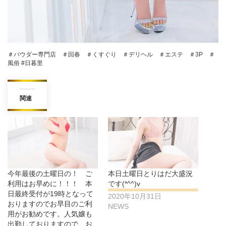
＃パウダー専門店 ＃回春 ＃くすぐり ＃デリヘル ＃エステ ＃3P ＃
風俗 #日暮里
関連
今年最後の土曜日の！ ご
本日土曜日とりはだ大盛況
利用はお早めに！！！ 本
です(*^^)v
日最終受付が19時となって
2020年10月31日
おりますのでお早目のご利
NEWS
用がお勧めです。人気嬢も
出勤しておりますので、お