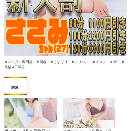
＃パウダー専門店 ＃回春 ＃くすぐり ＃デリヘル ＃エステ ＃3P ＃
風俗 #日暮里
関連