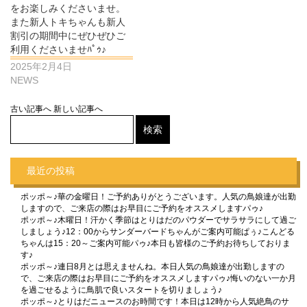
をお楽しみくださいませ。
また新人トキちゃんも新人
割引の期間中にぜひぜひご
利用くださいませﾊﾟｩ♪
2025年2月4日
NEWS
古い記事へ
新しい記事へ
最近の投稿
ポッポ～♪華の金曜日！ご予約ありがとうございます。人気の鳥娘達が出勤
しますので、ご来店の際はお早目にご予約をオススメしますパゥ♪
ポッポ～♪木曜日！汗かく季節はとりはだのパウダーでサラサラにして過ご
しましょう♪12：00からサンダーバードちゃんがご案内可能ぱぅ♪こんどる
ちゃんは15：20～ご案内可能パゥ♪本日も皆様のご予約お待ちしておりま
す♪
ポッポ～♪連日8月とは思えませんね。本日人気の鳥娘達が出勤しますの
で、ご来店の際はお早目にご予約をオススメしますパゥ♪悔いのない一か月
を過ごせるように鳥肌で良いスタートを切りましょう♪
ポッポ～♪とりはだニュースのお時間です！本日は12時から人気絶鳥のサ