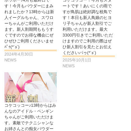
ポッポー♪4月も最終日で
コケコッコー！今月もスタ
す！今月もパウダーにまみ
ートです！あいにくの雨で
れましたか？13時からは新
すが鳥肌は絶好調な校鳥で
人イーグルちゃん、スワロ
す！本日も新人鳥娘のヒヨ
ーちゃんがご利用いただけ
リ子ちゃんが新人割引でご
ます。新人割期間ももうす
利用いただけます。最大
ぐですのでお得な機会にぜ
3300円引きでご利用いただ
ひぜひご利用くださいませ
けますのでご利用の際はぜ
ﾊﾟｩ(*´з`)
ひ新人割引を見たとお伝え
くださいパゥ(*´з`)
2024年4月30日
NEWS
2025年10月1日
NEWS
コケコッコー♪13時からはみ
んなのアイドル・ペンギン
ちゃんがご利用いただけま
す。素敵でテクニシャンな
お姉さんとの痴女パウダー