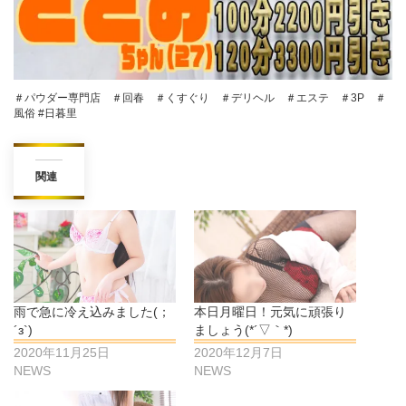
＃パウダー専門店 ＃回春 ＃くすぐり ＃デリヘル ＃エステ ＃3P ＃
風俗 #日暮里
関連
雨で急に冷え込みました(；
本日月曜日！元気に頑張り
´з`)
ましょう(*´▽｀*)
2020年11月25日
2020年12月7日
NEWS
NEWS