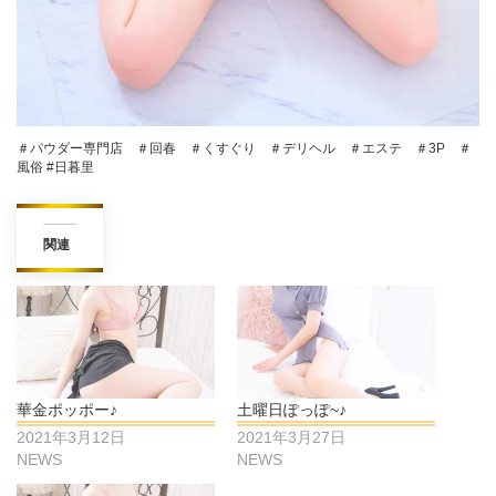
＃パウダー専門店 ＃回春 ＃くすぐり ＃デリヘル ＃エステ ＃3P ＃
風俗 #日暮里
関連
華金ポッポー♪
土曜日ぽっぽ~♪
2021年3月12日
2021年3月27日
NEWS
NEWS