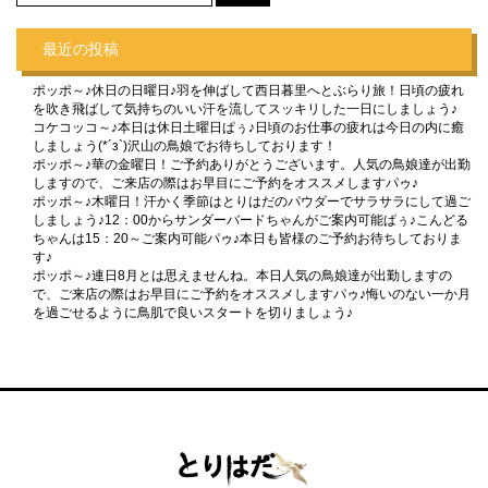
最近の投稿
ポッポ～♪休日の日曜日♪羽を伸ばして西日暮里へとぶらり旅！日頃の疲れ
を吹き飛ばして気持ちのいい汗を流してスッキリした一日にしましょう♪
コケコッコ～♪本日は休日土曜日ぱぅ♪日頃のお仕事の疲れは今日の内に癒
しましょう(*´з`)沢山の鳥娘でお待ちしております！
ポッポ～♪華の金曜日！ご予約ありがとうございます。人気の鳥娘達が出勤
しますので、ご来店の際はお早目にご予約をオススメしますパゥ♪
ポッポ～♪木曜日！汗かく季節はとりはだのパウダーでサラサラにして過ご
しましょう♪12：00からサンダーバードちゃんがご案内可能ぱぅ♪こんどる
ちゃんは15：20～ご案内可能パゥ♪本日も皆様のご予約お待ちしておりま
す♪
ポッポ～♪連日8月とは思えませんね。本日人気の鳥娘達が出勤しますの
で、ご来店の際はお早目にご予約をオススメしますパゥ♪悔いのない一か月
を過ごせるように鳥肌で良いスタートを切りましょう♪