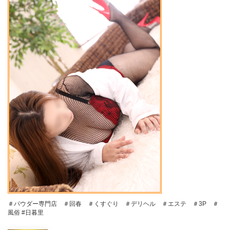
＃パウダー専門店 ＃回春 ＃くすぐり ＃デリヘル ＃エステ ＃3P ＃
風俗 #日暮里