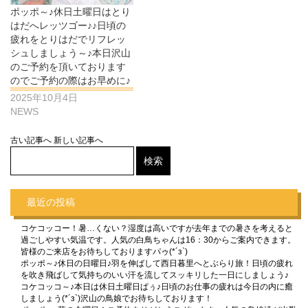
ポッポ～♪休日土曜日はとり
はだへレッツゴー♪♪日頃の
疲れをとりはだでリフレッ
シュしましょう～♪本日沢山
のご予約を頂いております
のでご予約の際はお早めに♪
2025年10月4日
NEWS
古い記事へ
新しい記事へ
最近の投稿
コケコッコー！暑…くない？湿度は高いですが去年までの暑さを考えると
過ごしやすい気温です。人気の白鳥ちゃんは16：30からご案内できます。
皆様のご来店をお待ちしておりますパゥ(*´з`)
ポッポ～♪休日の日曜日♪羽を伸ばして西日暮里へとぶらり旅！日頃の疲れ
を吹き飛ばして気持ちのいい汗を流してスッキリした一日にしましょう♪
コケコッコ～♪本日は休日土曜日ぱぅ♪日頃のお仕事の疲れは今日の内に癒
しましょう(*´з`)沢山の鳥娘でお待ちしております！