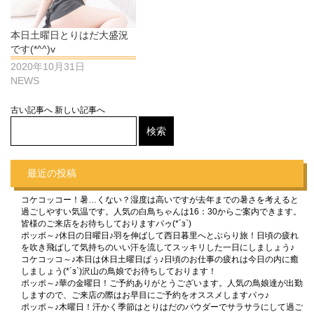
本日土曜日とりはだ大盛況
です(*^^)v
2020年10月31日
NEWS
古い記事へ
新しい記事へ
最近の投稿
コケコッコー！暑…くない？湿度は高いですが去年までの暑さを考えると
過ごしやすい気温です。人気の白鳥ちゃんは16：30からご案内できます。
皆様のご来店をお待ちしておりますパゥ(*´з`)
ポッポ～♪休日の日曜日♪羽を伸ばして西日暮里へとぶらり旅！日頃の疲れ
を吹き飛ばして気持ちのいい汗を流してスッキリした一日にしましょう♪
コケコッコ～♪本日は休日土曜日ぱぅ♪日頃のお仕事の疲れは今日の内に癒
しましょう(*´з`)沢山の鳥娘でお待ちしております！
ポッポ～♪華の金曜日！ご予約ありがとうございます。人気の鳥娘達が出勤
しますので、ご来店の際はお早目にご予約をオススメしますパゥ♪
ポッポ～♪木曜日！汗かく季節はとりはだのパウダーでサラサラにして過ご