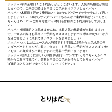
ポッポ～♪華の金曜日！ご予約ありがとうございます。人気の鳥娘達が出勤
しますので、ご来店の際はお早目にご予約をオススメしますパゥ♪
ポッポ～♪木曜日！汗かく季節はとりはだのパウダーでサラサラにして過ご
しましょう♪12：00からサンダーバードちゃんがご案内可能ぱぅ♪こんどる
ちゃんは15：20～ご案内可能パゥ♪本日も皆様のご予約お待ちしておりま
す♪
ポッポ～♪連日8月とは思えませんね。本日人気の鳥娘達が出勤しますの
で、ご来店の際はお早目にご予約をオススメしますパゥ♪悔いのない一か月
を過ごせるように鳥肌で良いスタートを切りましょう♪
ポッポ～♪とりはだニュースのお時間です！本日は12時から人気絶鳥のサ
ンダーバードちゃんがご案内できます！お早目のご予約がオススメぱぅ♪他
にも沢山の鳥娘達が出勤しますので是非ご予約下さいませ♪
ポッポ～♪嘘のように涼しい月曜日鳥肌オープンです♪カモコちゃんが１２
時からご案内可能です。是非お早目のご予約お待ちしておりますパゥ(*
´з`)8月はとりはだでゆっくりしていってください♪