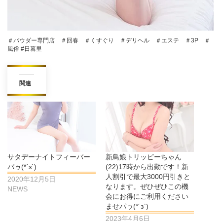
＃パウダー専門店 ＃回春 ＃くすぐり ＃デリヘル ＃エステ ＃3P ＃
風俗 #日暮里
関連
サタデーナイトフィーバー
新鳥娘トリッピーちゃん
パゥ(*´з`)
(22)17時から出勤です！新
人割引で最大3000円引きと
2020年12月5日
なります。ぜひぜひこの機
NEWS
会にお得にご利用ください
ませパゥ(*´з`)
2023年4月6日