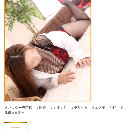
＃パウダー専門店 ＃回春 ＃くすぐり ＃デリヘル ＃エステ ＃3P ＃
風俗 #日暮里