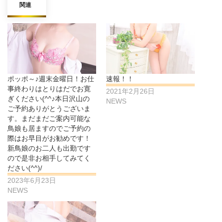
関連
ポッポ～♪週末金曜日！お仕
速報！！
事終わりはとりはだでお寛
2021年2月26日
ぎください(^^♪本日沢山の
NEWS
ご予約ありがとうございま
す。まだまだご案内可能な
鳥娘も居ますのでご予約の
際はお早目がお勧めです！
新鳥娘のお二人も出勤です
ので是非お相手してみてく
ださい(^^)/
2023年6月23日
NEWS