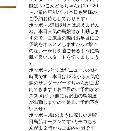
能ぱぅ♪こんどるちゃんは15：20
～ご案内可能パゥ♪本日も皆様の
ご予約お待ちしております♪
ポッポ～♪連日8月とは思えません
ね。本日人気の鳥娘達が出勤しま
すので、ご来店の際はお早目にご
予約をオススメしますパゥ♪悔い
のない一か月を過ごせるように鳥
肌で良いスタートを切りましょう
♪
ポッポ～♪とりはだニュースのお
時間です！本日は12時から人気絶
鳥のサンダーバードちゃんがご案
内できます！お早目のご予約がオ
ススメぱぅ♪他にも沢山の鳥娘達
が出勤しますので是非ご予約下さ
いませ♪
ポッポ～♪嘘のように涼しい月曜
日鳥肌オープンです♪カモコちゃ
んが１２時からご案内可能です。