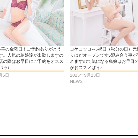
♪華の金曜日！ご予約ありがとう
コケコッコ～♪祝日（秋分の日）元
す。人気の鳥娘達が出勤しますの
りはだオープンです♪混み合う事が
店の際はお早目にご予約をオスス
れますので気になる鳥娘はお早目
パゥ♪
がおススメぱぅ♪
6月5日
2025年9月23日
NEWS