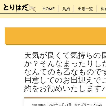
HOME
鳥娘
出勤一覧
料
天気が良くて気持ちの
か？そんなまったりし
なんてのも乙なもので
用意してのお出迎えで
約をお勧めいたしますパゥ(
nipporitori 2025年11月24日 カテゴリー：
NEWS