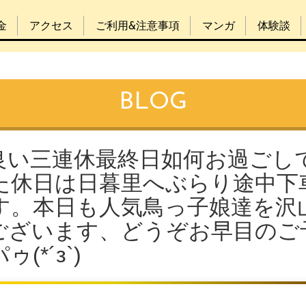
金
アクセス
ご利用&注意事項
マンガ
体験談
BLOG
良い三連休最終日如何お過ごし
た休日は日暮里へぶらり途中下
す。本日も人気鳥っ子娘達を沢
ございます、どうぞお早目のご
*´з`)