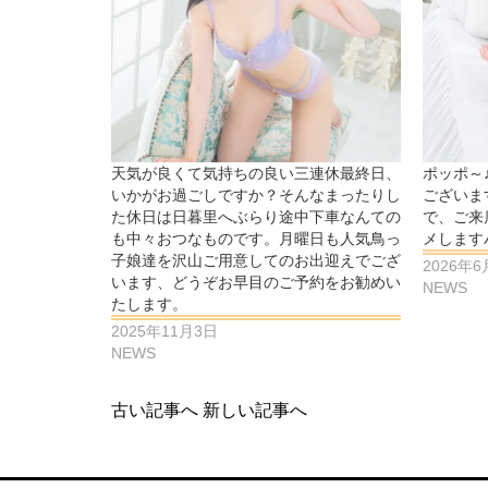
天気が良くて気持ちの良い三連休最終日、
ポッポ～
いかがお過ごしですか？そんなまったりし
ございま
た休日は日暮里へぶらり途中下車なんての
で、ご来
も中々おつなものです。月曜日も人気鳥っ
メします
子娘達を沢山ご用意してのお出迎えでござ
2026年
います、どうぞお早目のご予約をお勧めい
NEWS
たします。
2025年11月3日
NEWS
古い記事へ
新しい記事へ