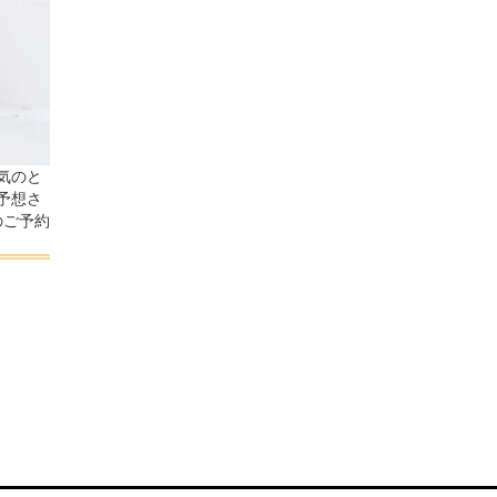
気のと
予想さ
のご予約