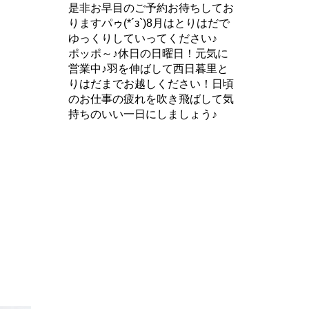
是非お早目のご予約お待ちしてお
りますパゥ(*´з`)8月はとりはだで
ゆっくりしていってください♪
ポッポ～♪休日の日曜日！元気に
営業中♪羽を伸ばして西日暮里と
りはだまでお越しください！日頃
のお仕事の疲れを吹き飛ばして気
持ちのいい一日にしましょう♪