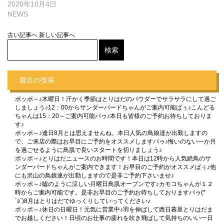
2020年10月4日
NEWS
古い記事へ
新しい記事へ
最近の投稿
ポッポ～♪木曜日！汗かく季節はとりはだのパウダーでサラサラにして過ご
しましょう♪12：00からサンダーバードちゃんがご案内可能ぱぅ♪こんどる
ちゃんは15：20～ご案内可能パゥ♪本日も皆様のご予約お待ちしておりま
す♪
ポッポ～♪連日8月とは思えませんね。本日人気の鳥娘達が出勤しますの
で、ご来店の際はお早目にご予約をオススメしますパゥ♪悔いのない一か月
を過ごせるように鳥肌で良いスタートを切りましょう♪
ポッポ～♪とりはだニュースのお時間です！本日は12時から人気絶鳥のサ
ンダーバードちゃんがご案内できます！お早目のご予約がオススメぱぅ♪他
にも沢山の鳥娘達が出勤しますので是非ご予約下さいませ♪
ポッポ～♪嘘のように涼しい月曜日鳥肌オープンです♪カモコちゃんが１２
時からご案内可能です。是非お早目のご予約お待ちしておりますパゥ(*
´з`)8月はとりはだでゆっくりしていってください♪
ポッポ～♪休日の日曜日！元気に営業中♪羽を伸ばして西日暮里とりはだま
でお越しください！日頃のお仕事の疲れを吹き飛ばして気持ちのいい一日