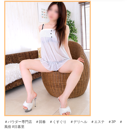
＃パウダー専門店 ＃回春 ＃くすぐり ＃デリヘル ＃エステ ＃3P ＃
風俗 #日暮里