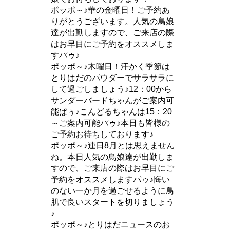
ポッポ～♪華の金曜日！ご予約あ
りがとうございます。人気の鳥娘
達が出勤しますので、ご来店の際
はお早目にご予約をオススメしま
すパゥ♪
ポッポ～♪木曜日！汗かく季節は
とりはだのパウダーでサラサラに
して過ごしましょう♪12：00から
サンダーバードちゃんがご案内可
能ぱぅ♪こんどるちゃんは15：20
～ご案内可能パゥ♪本日も皆様の
ご予約お待ちしております♪
ポッポ～♪連日8月とは思えません
ね。本日人気の鳥娘達が出勤しま
すので、ご来店の際はお早目にご
予約をオススメしますパゥ♪悔い
のない一か月を過ごせるように鳥
肌で良いスタートを切りましょう
♪
ポッポ～♪とりはだニュースのお