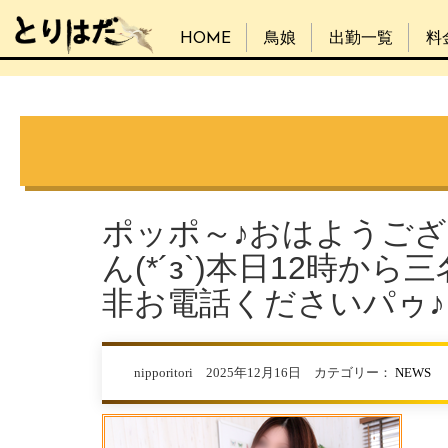
HOME
鳥娘
出勤一覧
料
ポッポ～♪おはようご
ん(*´з`)本日12時
非お電話くださいパゥ♪
nipporitori 2025年12月16日 カテゴリー：
NEWS