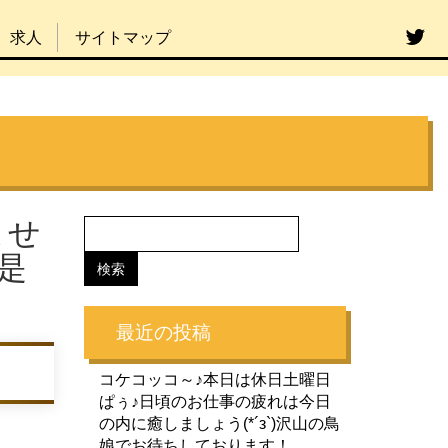
求人
サイトマップ
ませ
是
最近の投稿
コケコッコ～♪本日は休日土曜日
ぱぅ♪日頃のお仕事の疲れは今日
の内に癒しましょう(*´з`)沢山の鳥
娘でお待ちしております！