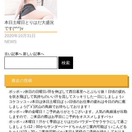
本日土曜日とりはだ大盛況
です(*^^)v
2020年10月31日
NEWS
古い記事へ
新しい記事へ
最近の投稿
ポッポ～♪休日の日曜日♪羽を伸ばして西日暮里へとぶらり旅！日頃の疲れ
を吹き飛ばして気持ちのいい汗を流してスッキリした一日にしましょう♪
コケコッコ～♪本日は休日土曜日ぱぅ♪日頃のお仕事の疲れは今日の内に癒
しましょう(*´з`)沢山の鳥娘でお待ちしております！
ポッポ～♪華の金曜日！ご予約ありがとうございます。人気の鳥娘達が出勤
しますので、ご来店の際はお早目にご予約をオススメしますパゥ♪
ポッポ～♪木曜日！汗かく季節はとりはだのパウダーでサラサラにして過ご
しましょう♪12：00からサンダーバードちゃんがご案内可能ぱぅ♪こんどる
ちゃんは15：20～ご案内可能パゥ♪本日も皆様のご予約お待ちしておりま