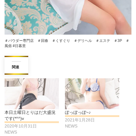
＃パウダー専門店 ＃回春 ＃くすぐり ＃デリヘル ＃エステ ＃3P ＃
風俗 #日暮里
関連
本日土曜日とりはだ大盛況
ぽっぽっぽ~♪
です(*^^)v
2021年1月28日
2020年10月31日
NEWS
NEWS