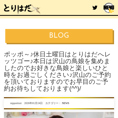
BLOG
ポッポ～♪休日土曜日はとりはだへレ
ッツゴー♪本日は沢山の鳥娘を集めま
したのでお好きな鳥娘と楽しいひと
時をお過ごしください♪沢山のご予約
を頂いておりますのでお早目のご予
約お待ちしております(^^)/
nipporitori 2026年01月24日 カテゴリー：
NEWS