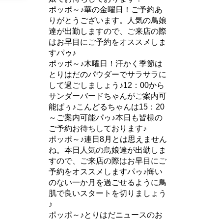
ポッポ～♪華の金曜日！ご予約あ
りがとうございます。人気の鳥娘
達が出勤しますので、ご来店の際
はお早目にご予約をオススメしま
すパゥ♪
ポッポ～♪木曜日！汗かく季節は
とりはだのパウダーでサラサラに
して過ごしましょう♪12：00から
サンダーバードちゃんがご案内可
能ぱぅ♪こんどるちゃんは15：20
～ご案内可能パゥ♪本日も皆様の
ご予約お待ちしております♪
ポッポ～♪連日8月とは思えません
ね。本日人気の鳥娘達が出勤しま
すので、ご来店の際はお早目にご
予約をオススメしますパゥ♪悔い
のない一か月を過ごせるように鳥
肌で良いスタートを切りましょう
♪
ポッポ～♪とりはだニュースのお