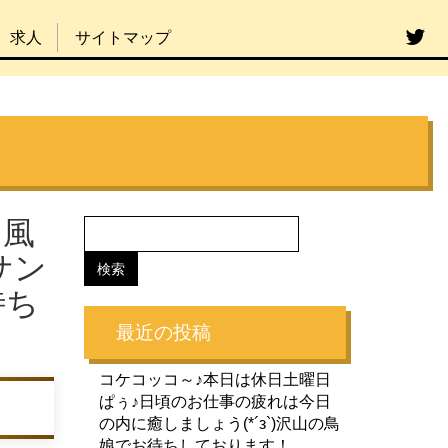
求人
サイトマップ
！風
サン
待ち
最近の投稿
コケコッコ～♪本日は休日土曜日
ぱぅ♪日頃のお仕事の疲れは今日
の内に癒しましょう(*´з`)沢山の鳥
娘でお待ちしております！