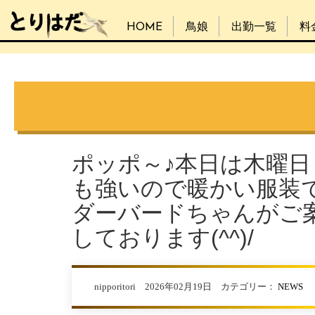
HOME
鳥娘
出勤一覧
料
ポッポ～♪本日は木曜
も強いので暖かい服装で
ダーバードちゃんがご案
しております(^^)/
nipporitori 2026年02月19日 カテゴリー：
NEWS