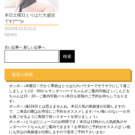
本日土曜日とりはだ大盛況
です(*^^)v
2020年10月31日
NEWS
古い記事へ
新しい記事へ
最近の投稿
ポッポ～♪木曜日！汗かく季節はとりはだのパウダーでサラサラにして過ご
しましょう♪12：00からサンダーバードちゃんがご案内可能ぱぅ♪こんどる
ちゃんは15：20～ご案内可能パゥ♪本日も皆様のご予約お待ちしておりま
す♪
ポッポ～♪連日8月とは思えませんね。本日人気の鳥娘達が出勤しますの
で、ご来店の際はお早目にご予約をオススメしますパゥ♪悔いのない一か月
を過ごせるように鳥肌で良いスタートを切りましょう♪
ポッポ～♪とりはだニュースのお時間です！本日は12時から人気絶鳥のサ
ンダーバードちゃんがご案内できます！お早目のご予約がオススメぱぅ♪他
にも沢山の鳥娘達が出勤しますので是非ご予約下さいませ♪