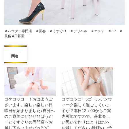
＃パウダー専門店 ＃回春 ＃くすぐり ＃デリヘル ＃エステ ＃3P ＃
風俗 #日暮里
関連
コケコッコー！おはようご
コケコッコー♪ゴールデンウ
ざいます。楽しい楽しい日
ィーク楽しく過ごしていま
曜日が始まりました♪自分へ
すか？本日12：00からご案
のご褒美にぜひぜひぱうだ
内可能ですので、是非楽し
ーとくすぐりの専門店へお
い思いで作りにとりはだへ
越し下さいませパゥ(*´з`)
お越しください♪皆様のご予