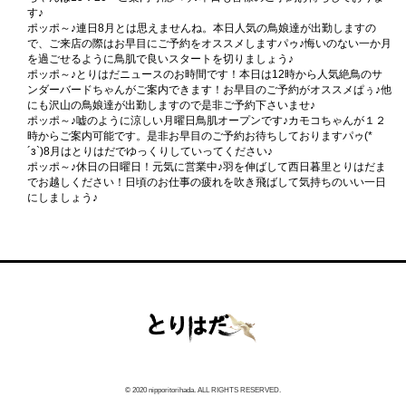
す♪
ポッポ～♪連日8月とは思えませんね。本日人気の鳥娘達が出勤しますの
で、ご来店の際はお早目にご予約をオススメしますパゥ♪悔いのない一か月
を過ごせるように鳥肌で良いスタートを切りましょう♪
ポッポ～♪とりはだニュースのお時間です！本日は12時から人気絶鳥のサ
ンダーバードちゃんがご案内できます！お早目のご予約がオススメぱぅ♪他
にも沢山の鳥娘達が出勤しますので是非ご予約下さいませ♪
ポッポ～♪嘘のように涼しい月曜日鳥肌オープンです♪カモコちゃんが１２
時からご案内可能です。是非お早目のご予約お待ちしておりますパゥ(*
´з`)8月はとりはだでゆっくりしていってください♪
ポッポ～♪休日の日曜日！元気に営業中♪羽を伸ばして西日暮里とりはだま
でお越しください！日頃のお仕事の疲れを吹き飛ばして気持ちのいい一日
にしましょう♪
© 2020 nipporitorihada. ALL RIGHTS RESERVED.