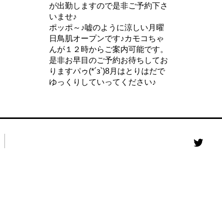
が出勤しますので是非ご予約下さ
いませ♪
ポッポ～♪嘘のように涼しい月曜
日鳥肌オープンです♪カモコちゃ
んが１２時からご案内可能です。
是非お早目のご予約お待ちしてお
りますパゥ(*´з`)8月はとりはだで
ゆっくりしていってください♪