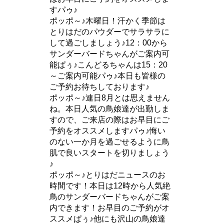
すパゥ♪
ポッポ～♪木曜日！汗かく季節は
とりはだのパウダーでサラサラに
して過ごしましょう♪12：00から
サンダーバードちゃんがご案内可
能ぱぅ♪こんどるちゃんは15：20
～ご案内可能パゥ♪本日も皆様の
ご予約お待ちしております♪
ポッポ～♪連日8月とは思えません
ね。本日人気の鳥娘達が出勤しま
すので、ご来店の際はお早目にご
予約をオススメしますパゥ♪悔い
のない一か月を過ごせるように鳥
肌で良いスタートを切りましょう
♪
ポッポ～♪とりはだニュースのお
時間です！本日は12時から人気絶
鳥のサンダーバードちゃんがご案
内できます！お早目のご予約がオ
ススメぱぅ♪他にも沢山の鳥娘達