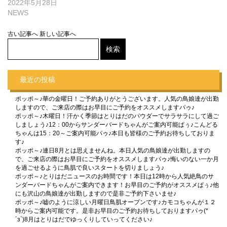
2022年5月28日
NEWS
古い記事へ
新しい記事へ
最近の投稿
ポッポ～♪華の金曜日！ご予約ありがとうございます。人気の鳥娘達が出勤
しますので、ご来店の際はお早目にご予約をオススメしますパゥ♪
ポッポ～♪木曜日！汗かく季節はとりはだのパウダーでサラサラにして過ご
しましょう♪12：00からサンダーバードちゃんがご案内可能ぱぅ♪こんどる
ちゃんは15：20～ご案内可能パゥ♪本日も皆様のご予約お待ちしておりま
す♪
ポッポ～♪連日8月とは思えませんね。本日人気の鳥娘達が出勤しますの
で、ご来店の際はお早目にご予約をオススメしますパゥ♪悔いのない一か月
を過ごせるように鳥肌で良いスタートを切りましょう♪
ポッポ～♪とりはだニュースのお時間です！本日は12時から人気絶鳥のサ
ンダーバードちゃんがご案内できます！お早目のご予約がオススメぱぅ♪他
にも沢山の鳥娘達が出勤しますので是非ご予約下さいませ♪
ポッポ～♪嘘のように涼しい月曜日鳥肌オープンです♪カモコちゃんが１２
時からご案内可能です。是非お早目のご予約お待ちしておりますパゥ(*
´з`)8月はとりはだでゆっくりしていってください♪